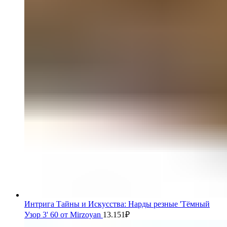
Интрига Тайны и Искусства: Нарды резные 'Тёмный
Узор 3' 60 от Mirzoyan
13.151
₽