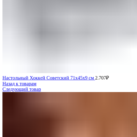
Настольный Хоккей Советский 71х45х9 см
2.707
₽
Назад к товарам
Следующий товар