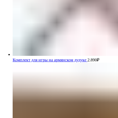
Комплект для игры на армянском дудуке
2.890
₽