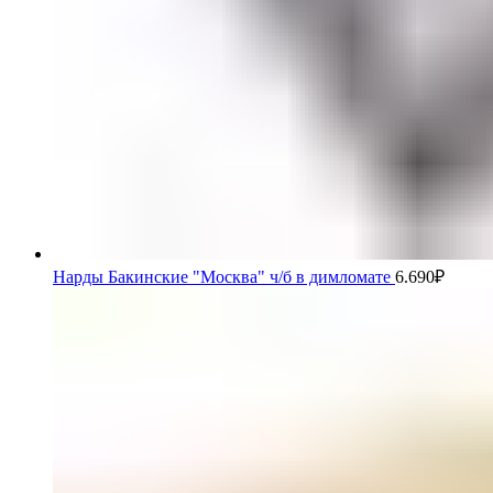
Нарды Бакинские "Москва" ч/б в димломате
6.690
₽