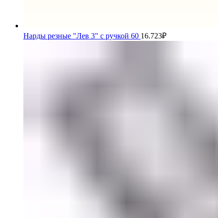
Нарды резные "Лев 3" с ручкой 60
16.723
₽