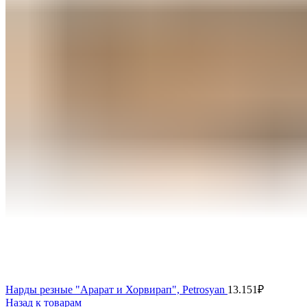
Нарды резные "Арарат и Хорвирап", Petrosyan
13.151
₽
Назад к товарам