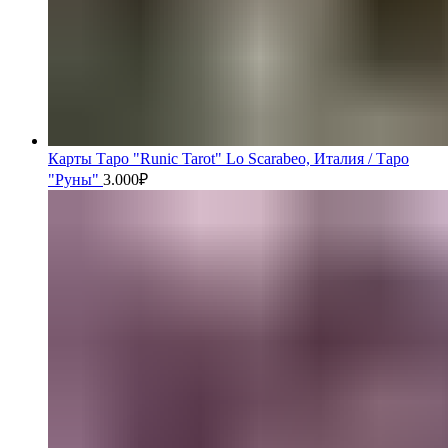
Карты Таро "Runic Tarot" Lo Scarabeo, Италия / Таро
"Руны"
3.000
₽