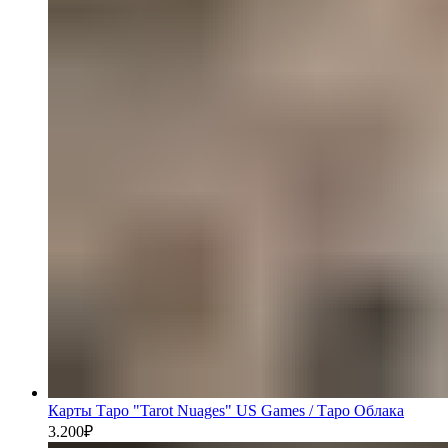
Карты Таро "Tarot Nuages" US Games / Таро Облака
3.200
₽