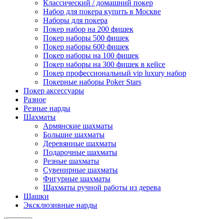
Классический / домашний покер
Набор для покера купить в Москве
Наборы для покера
Покер набор на 200 фишек
Покер наборы 500 фишек
Покер наборы 600 фишек
Покер наборы на 100 фишек
Покер наборы на 300 фишек в кейсе
Покер профессиональный vip luxury набор
Покерные наборы Poker Stars
Покер аксессуары
Разное
Резные нарды
Шахматы
Армянские шахматы
Большие шахматы
Деревянные шахматы
Подарочные шахматы
Резные шахматы
Сувенирные шахматы
Фигурные шахматы
Шахматы ручной работы из дерева
Шашки
Эксклюзивные нарды