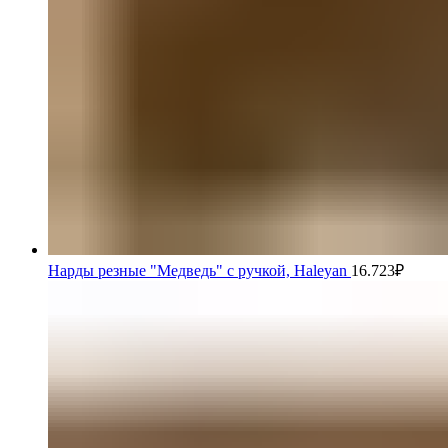
Нарды резные "Медведь" с ручкой, Haleyan
16.723
₽