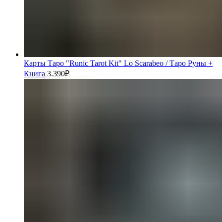
Карты Таро "Runic Tarot Kit" Lo Scarabeo / Таро Руны +
Книга
3.390
₽