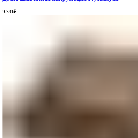
9.391
₽