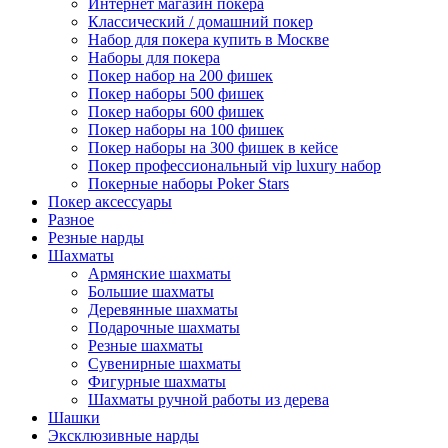
Интернет магазин покера
Классический / домашний покер
Набор для покера купить в Москве
Наборы для покера
Покер набор на 200 фишек
Покер наборы 500 фишек
Покер наборы 600 фишек
Покер наборы на 100 фишек
Покер наборы на 300 фишек в кейсе
Покер профессиональный vip luxury набор
Покерные наборы Poker Stars
Покер аксессуары
Разное
Резные нарды
Шахматы
Армянские шахматы
Большие шахматы
Деревянные шахматы
Подарочные шахматы
Резные шахматы
Сувенирные шахматы
Фигурные шахматы
Шахматы ручной работы из дерева
Шашки
Эксклюзивные нарды