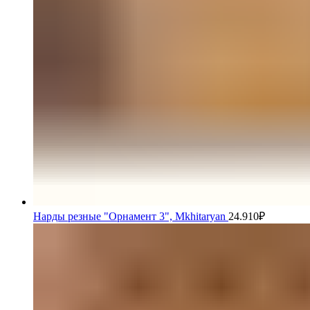
Нарды резные "Орнамент 3", Mkhitaryan
24.910
₽