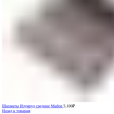
Шахматы Изумруд средние Madon
5.100
₽
Назад к товарам