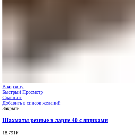
В корзину
Быстрый Просмотр
Сравнить
Добавить в список желаний
Закрыть
Шахматы резные в ларце 40 с ящиками
18.791
₽