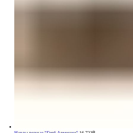
Нарды резные "Герб Армении"
16.723
₽