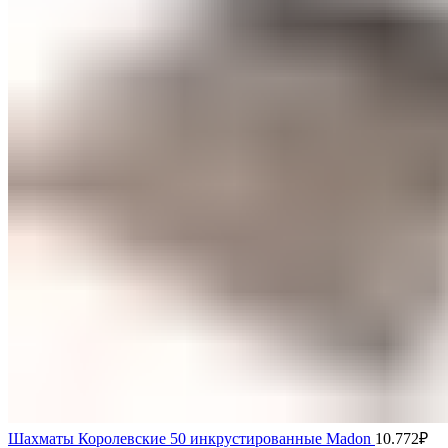
Шахматы Королевские 50 инкрустированные Madon
10.772
₽