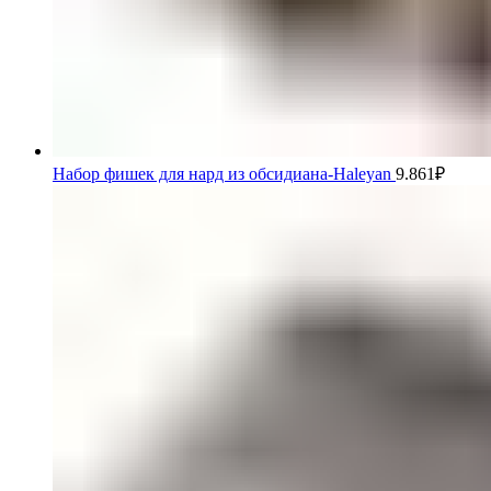
Набор фишек для нард из обсидиана-Haleyan
9.861
₽