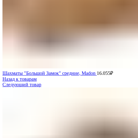
Шахматы "Большой Замок" средние, Madon
16.055
₽
Назад к товарам
Следующий товар