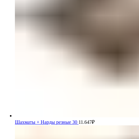
Шахматы + Нарды резные 30
11.647
₽