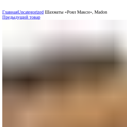
Нажмите, чтобы увеличить
Главная
Uncategorized
Шахматы «Роял Макси», Madon
Предыдущий товар