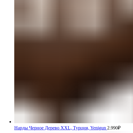
Нарды Черное Дерево XXL, Турция, Yenigun
2.990
₽