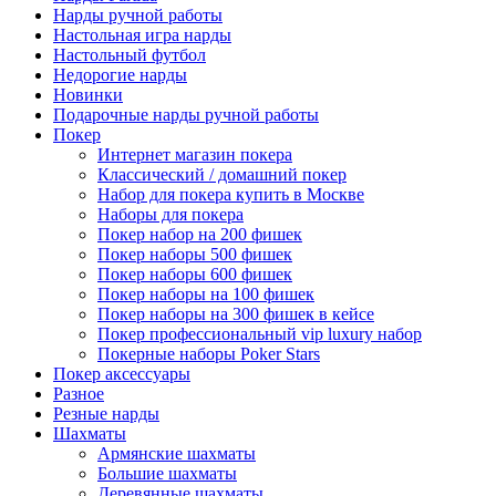
Нарды ручной работы
Настольная игра нарды
Настольный футбол
Недорогие нарды
Новинки
Подарочные нарды ручной работы
Покер
Интернет магазин покера
Классический / домашний покер
Набор для покера купить в Москве
Наборы для покера
Покер набор на 200 фишек
Покер наборы 500 фишек
Покер наборы 600 фишек
Покер наборы на 100 фишек
Покер наборы на 300 фишек в кейсе
Покер профессиональный vip luxury набор
Покерные наборы Poker Stars
Покер аксессуары
Разное
Резные нарды
Шахматы
Армянские шахматы
Большие шахматы
Деревянные шахматы