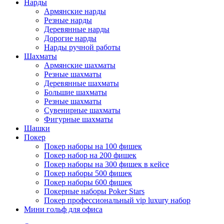
Нарды
Армянские нарды
Резные нарды
Деревянные нарды
Дорогие нарды
Нарды ручной работы
Шахматы
Армянские шахматы
Резные шахматы
Деревянные шахматы
Большие шахматы
Резные шахматы
Сувенирные шахматы
Фигурные шахматы
Шашки
Покер
Покер наборы на 100 фишек
Покер набор на 200 фишек
Покер наборы на 300 фишек в кейсе
Покер наборы 500 фишек
Покер наборы 600 фишек
Покерные наборы Poker Stars
Покер профессиональный vip luxury набор
Мини гольф для офиса