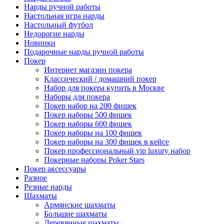
Нарды ручной работы
Настольная игра нарды
Настольный футбол
Недорогие нарды
Новинки
Подарочные нарды ручной работы
Покер
Интернет магазин покера
Классический / домашний покер
Набор для покера купить в Москве
Наборы для покера
Покер набор на 200 фишек
Покер наборы 500 фишек
Покер наборы 600 фишек
Покер наборы на 100 фишек
Покер наборы на 300 фишек в кейсе
Покер профессиональный vip luxury набор
Покерные наборы Poker Stars
Покер аксессуары
Разное
Резные нарды
Шахматы
Армянские шахматы
Большие шахматы
Деревянные шахматы