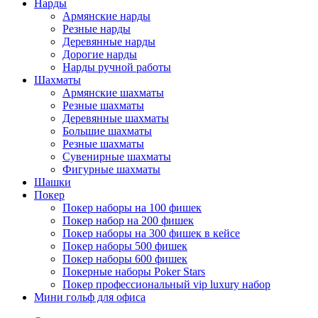
Нарды
Армянские нарды
Резные нарды
Деревянные нарды
Дорогие нарды
Нарды ручной работы
Шахматы
Армянские шахматы
Резные шахматы
Деревянные шахматы
Большие шахматы
Резные шахматы
Сувенирные шахматы
Фигурные шахматы
Шашки
Покер
Покер наборы на 100 фишек
Покер набор на 200 фишек
Покер наборы на 300 фишек в кейсе
Покер наборы 500 фишек
Покер наборы 600 фишек
Покерные наборы Poker Stars
Покер профессиональный vip luxury набор
Мини гольф для офиса