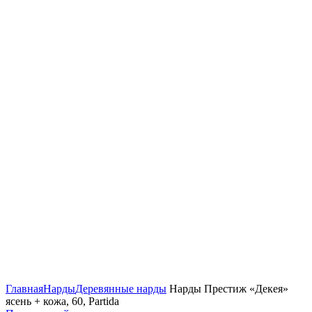
Нажмите, чтобы увеличить
Главная
Нарды
Деревянные нарды
Нарды Престиж «Декея»
ясень + кожа, 60, Partida