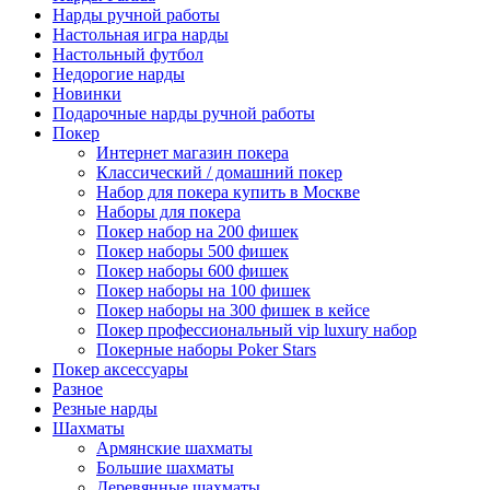
Нарды ручной работы
Настольная игра нарды
Настольный футбол
Недорогие нарды
Новинки
Подарочные нарды ручной работы
Покер
Интернет магазин покера
Классический / домашний покер
Набор для покера купить в Москве
Наборы для покера
Покер набор на 200 фишек
Покер наборы 500 фишек
Покер наборы 600 фишек
Покер наборы на 100 фишек
Покер наборы на 300 фишек в кейсе
Покер профессиональный vip luxury набор
Покерные наборы Poker Stars
Покер аксессуары
Разное
Резные нарды
Шахматы
Армянские шахматы
Большие шахматы
Деревянные шахматы