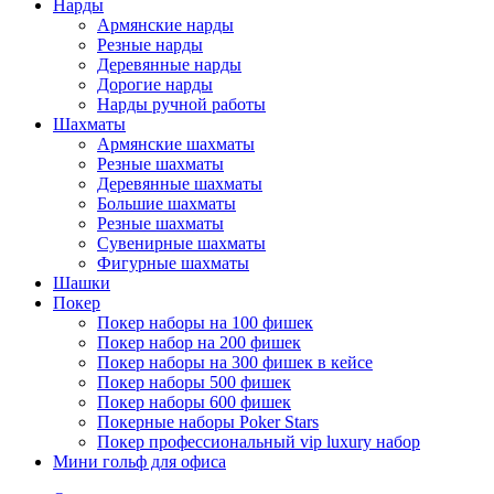
Нарды
Армянские нарды
Резные нарды
Деревянные нарды
Дорогие нарды
Нарды ручной работы
Шахматы
Армянские шахматы
Резные шахматы
Деревянные шахматы
Большие шахматы
Резные шахматы
Сувенирные шахматы
Фигурные шахматы
Шашки
Покер
Покер наборы на 100 фишек
Покер набор на 200 фишек
Покер наборы на 300 фишек в кейсе
Покер наборы 500 фишек
Покер наборы 600 фишек
Покерные наборы Poker Stars
Покер профессиональный vip luxury набор
Мини гольф для офиса