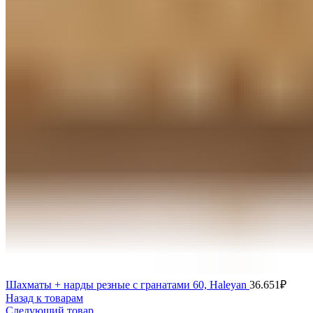
Шахматы + нарды резные с гранатами 60, Haleyan
36.651
₽
Назад к товарам
Следующий товар