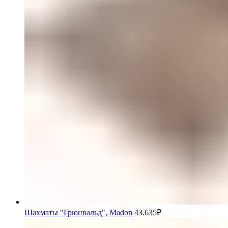
Шахматы "Грюнвальд", Madon
43.635
₽