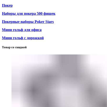
Покер
Наборы для покера 500 фишек
Покерные наборы Poker Stars
Мини гольф для офиса
Мини гольф с дорожкой
Товар со скидкой