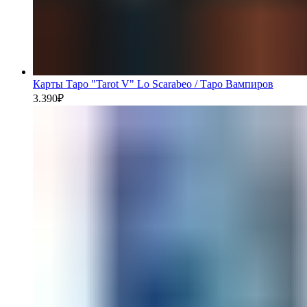
Карты Таро "Tarot V" Lo Scarabeo / Таро Вампиров
3.390
₽