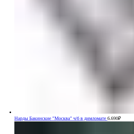
Нарды Бакинские "Москва" ч/б в димломате
6.690
₽