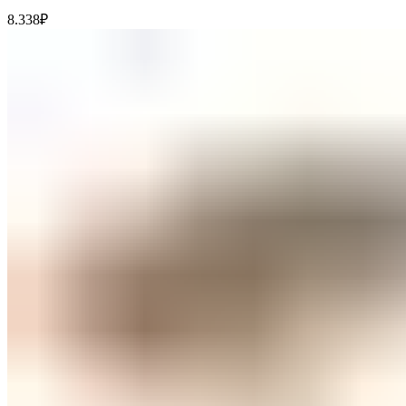
8.338
₽