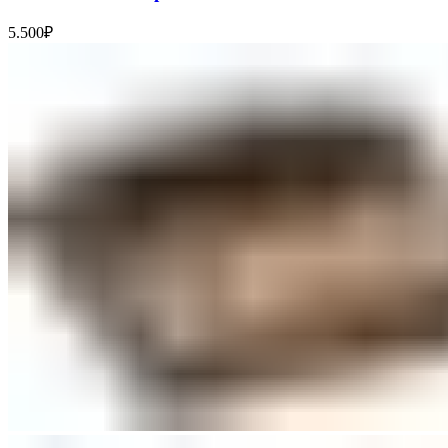
5.500
₽