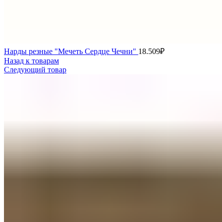
Нарды резные "Мечеть Сердце Чечни"
18.509
₽
Назад к товарам
Следующий товар