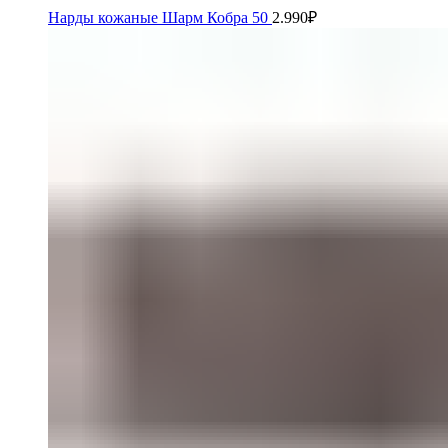
Нарды кожаные Шарм Кобра 50
2.990
₽